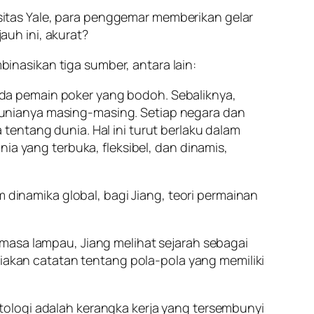
ersitas Yale, para penggemar memberikan gelar
uh ini, akurat?
nasikan tiga sumber, antara lain:
k ada pemain poker yang bodoh. Sebaliknya,
unianya masing-masing. Setiap negara dan
entang dunia. Hal ini turut berlaku dalam
a yang terbuka, fleksibel, dan dinamis,
inamika global, bagi Jiang, teori permainan
masa lampau, Jiang melihat sejarah sebagai
kan catatan tentang pola-pola yang memiliki
tologi adalah kerangka kerja yang tersembunyi