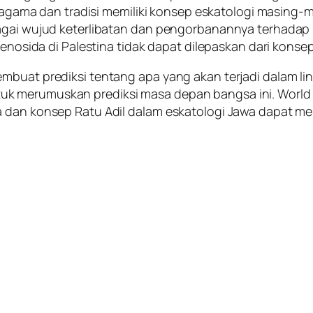
ap agama dan tradisi memiliki konsep eskatologi masing-
agai wujud keterlibatan dan pengorbanannya terhadap k
 genosida di Palestina tidak dapat dilepaskan dari kons
buat prediksi tentang apa yang akan terjadi dalam ling
uk merumuskan prediksi masa depan bangsa ini.
World
a dan konsep Ratu Adil dalam eskatologi Jawa dapat m