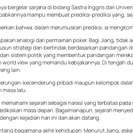
nya bergelar sarjana di bidang Sastra Inggris dari Univ
babkannya mampu membuat prediksi-prediksi yang, seja
erkan bahwa, dalam merumuskan prediksi, ia mengkombi
erupakan analogi dari permainan poker. Bagi Jiang, tida
usun strategi dan bertindak berdasarkan pandangan d
, dan sistem politik yang membentuk pandangan mereka t
ki
world view
yang memandu kebijakannya. Di tengah duni
ang lain.
erungan-kecenderung pribadi maupun kelompok dalam d
 masa lalu.
g memahami sejarah sebagai narasi yang terbatas pada 
diksikan masa depan. Bagaimanapun, sejarah menyedia
dengan kejadian hari ini dan akan datang.
ntang bagaimana akhir kehidupan. Menurut Jiang, eska