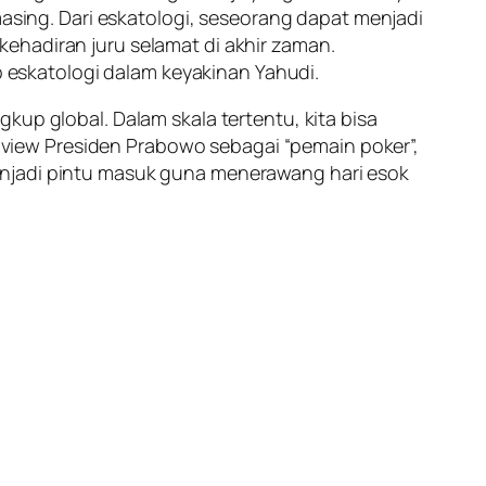
masing. Dari eskatologi, seseorang dapat menjadi
ehadiran juru selamat di akhir zaman.
ep eskatologi dalam keyakinan Yahudi.
kup global. Dalam skala tertentu, kita bisa
 view
Presiden Prabowo sebagai “pemain poker”,
enjadi pintu masuk guna menerawang hari esok