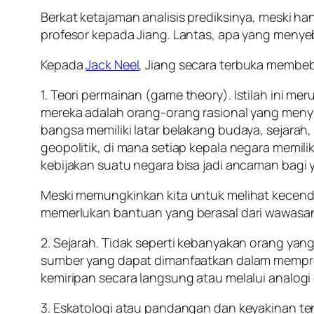
Berkat ketajaman analisis prediksinya, meski ha
profesor kepada Jiang. Lantas, apa yang menye
Kepada
Jack Neel
, Jiang secara terbuka membeb
1. Teori permainan (
game theory
). Istilah ini m
mereka adalah orang-orang rasional yang meny
bangsa memiliki latar belakang budaya, sejarah
geopolitik, di mana setiap kepala negara memili
kebijakan suatu negara bisa jadi ancaman bagi y
Meski memungkinkan kita untuk melihat kecend
memerlukan bantuan yang berasal dari wawasan
2. Sejarah. Tidak seperti kebanyakan orang yan
sumber yang dapat dimanfaatkan dalam mempre
kemiripan secara langsung atau melalui analogi 
3. Eskatologi atau pandangan dan keyakinan te