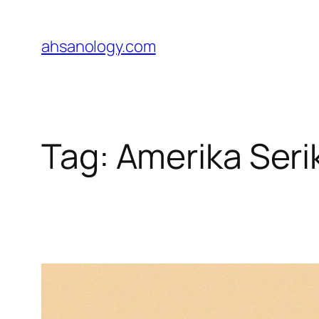
Skip
to
ahsanology.com
content
Tag:
Amerika Seri